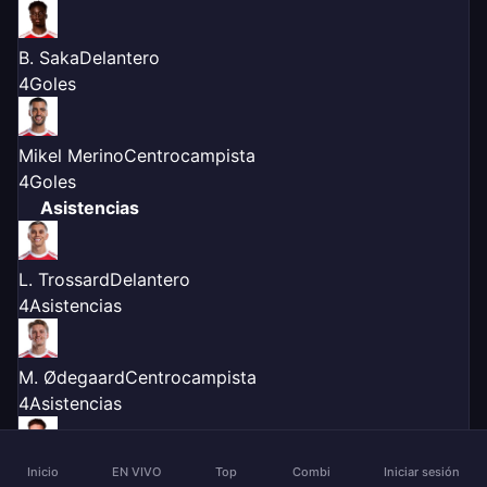
B. Saka
Delantero
4
Goles
Mikel Merino
Centrocampista
4
Goles
Asistencias
L. Trossard
Delantero
4
Asistencias
M. Ødegaard
Centrocampista
4
Asistencias
Inicio
EN VIVO
Top
Combi
Iniciar sesión
D. Rice
Centrocampista