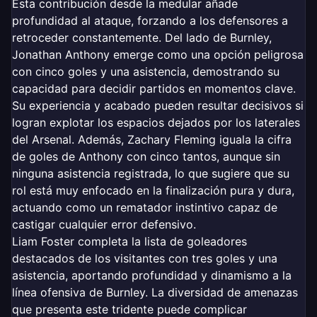
Esta contribución desde la medular añade
profundidad al ataque, forzando a los defensores a
retroceder constantemente. Del lado de Burnley,
Jonathan Anthony emerge como una opción peligrosa
con cinco goles y una asistencia, demostrando su
capacidad para decidir partidos en momentos clave.
Su experiencia y acabado pueden resultar decisivos si
logran explotar los espacios dejados por los laterales
del Arsenal. Además, Zachary Fleming iguala la cifra
de goles de Anthony con cinco tantos, aunque sin
ninguna asistencia registrada, lo que sugiere que su
rol está muy enfocado en la finalización pura y dura,
actuando como un rematador instintivo capaz de
castigar cualquier error defensivo.
Liam Foster completa la lista de goleadores
destacados de los visitantes con tres goles y una
asistencia, aportando profundidad y dinamismo a la
línea ofensiva de Burnley. La diversidad de amenazas
que presenta este tridente puede complicar