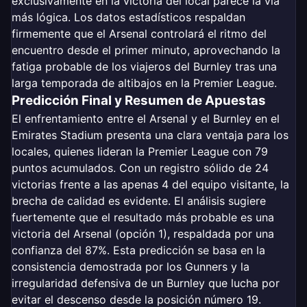
exclusivamente en la victoria del local parece la vía
más lógica. Los datos estadísticos respaldan
firmemente que el Arsenal controlará el ritmo del
encuentro desde el primer minuto, aprovechando la
fatiga probable de los viajeros del Burnley tras una
larga temporada de altibajos en la Premier League.
Predicción Final y Resumen de Apuestas
El enfrentamiento entre el Arsenal y el Burnley en el
Emirates Stadium presenta una clara ventaja para los
locales, quienes lideran la Premier League con 79
puntos acumulados. Con un registro sólido de 24
victorias frente a las apenas 4 del equipo visitante, la
brecha de calidad es evidente. El análisis sugiere
fuertemente que el resultado más probable es una
victoria del Arsenal (opción 1), respaldada por una
confianza del 87%. Esta predicción se basa en la
consistencia demostrada por los Gunners y la
irregularidad defensiva de un Burnley que lucha por
evitar el descenso desde la posición número 19.