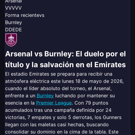
Arsenal
V
V
V
V
V
Forma reciente
vs
Burnley
D
D
E
D
E
Arsenal vs Burnley: El duelo por el
título y la salvación en el Emirates
El estadio Emirates se prepara para recibir una
atmósfera eléctrica este lunes 18 de mayo de 2026,
cuando el líder absoluto del torneo, el Arsenal,
enfrente a un
Burnley
luchando por mantener su
esencia en la
Premier League
. Con 79 puntos
acumulados tras una campaña definida por 24
victorias, 7 empates y solo 5 derrotas, los Gunners
llegan con las maletas casi hechas, buscando
consolidar su dominio en la cima de la tabla. Este