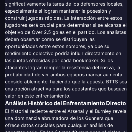
significativamente la tarea de los defensores locales,
especialmente si logran mantener la posesión y
construir jugadas rápidas. La interacción entre estos
jugadores será crucial para determinar si se alcanza el
objetivo de Over 2.5 goles en el partido. Los analistas
deben observar cómo se distribuyen las
oportunidades entre estos nombres, ya que su
rendimiento colectivo podría influir directamente en
las cuotas ofrecidas por cada bookmaker. Si los
atacantes logran romper la resistencia defensiva, la
probabilidad de ver ambos equipos marcar aumenta
considerablemente, haciendo que la apuesta BTTS sea
una opción atractiva para los apostantes que busquen
valor en este enfrentamiento.
Análisis Histórico del Enfrentamiento Directo
El historial reciente entre el Arsenal y el Burnley revela
una dominancia abrumadora de los Gunners que
ofrece datos cruciales para cualquier análisis de