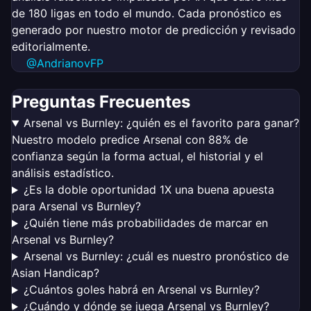
de 180 ligas en todo el mundo. Cada pronóstico es
generado por nuestro motor de predicción y revisado
editorialmente.
@AndrianovFP
Preguntas Frecuentes
Arsenal vs Burnley: ¿quién es el favorito para ganar?
Nuestro modelo predice Arsenal con 88% de
confianza según la forma actual, el historial y el
análisis estadístico.
¿Es la doble oportunidad 1X una buena apuesta
para Arsenal vs Burnley?
¿Quién tiene más probabilidades de marcar en
Arsenal vs Burnley?
Arsenal vs Burnley: ¿cuál es nuestro pronóstico de
Asian Handicap?
¿Cuántos goles habrá en Arsenal vs Burnley?
¿Cuándo y dónde se juega Arsenal vs Burnley?