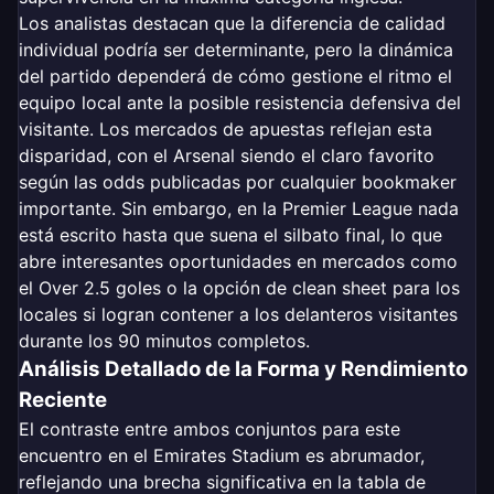
Los analistas destacan que la diferencia de calidad
individual podría ser determinante, pero la dinámica
del partido dependerá de cómo gestione el ritmo el
equipo local ante la posible resistencia defensiva del
visitante. Los mercados de apuestas reflejan esta
disparidad, con el Arsenal siendo el claro favorito
según las odds publicadas por cualquier bookmaker
importante. Sin embargo, en la Premier League nada
está escrito hasta que suena el silbato final, lo que
abre interesantes oportunidades en mercados como
el Over 2.5 goles o la opción de clean sheet para los
locales si logran contener a los delanteros visitantes
durante los 90 minutos completos.
Análisis Detallado de la Forma y Rendimiento
Reciente
El contraste entre ambos conjuntos para este
encuentro en el Emirates Stadium es abrumador,
reflejando una brecha significativa en la tabla de