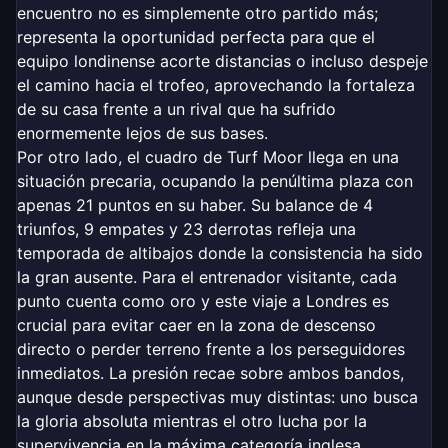
encuentro no es simplemente otro partido más;
representa la oportunidad perfecta para que el
equipo londinense acorte distancias o incluso despeje
el camino hacia el trofeo, aprovechando la fortaleza
de su casa frente a un rival que ha sufrido
enormemente lejos de sus bases.
Por otro lado, el cuadro de Turf Moor llega en una
situación precaria, ocupando la penúltima plaza con
apenas 21 puntos en su haber. Su balance de 4
triunfos, 9 empates y 23 derrotas refleja una
temporada de altibajos donde la consistencia ha sido
la gran ausente. Para el entrenador visitante, cada
punto cuenta como oro y este viaje a Londres es
crucial para evitar caer en la zona de descenso
directo o perder terreno frente a los perseguidores
inmediatos. La presión recae sobre ambos bandos,
aunque desde perspectivas muy distintas: uno busca
la gloria absoluta mientras el otro lucha por la
supervivencia en la máxima categoría inglesa.