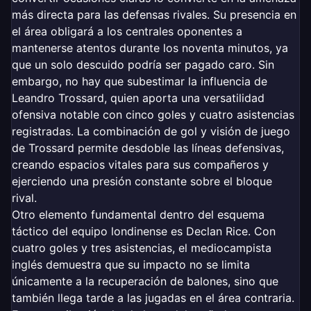
más directa para las defensas rivales. Su presencia en
el área obligará a los centrales oponentes a
mantenerse atentos durante los noventa minutos, ya
que un solo descuido podría ser pagado caro. Sin
embargo, no hay que subestimar la influencia de
Leandro Trossard, quien aporta una versatilidad
ofensiva notable con cinco goles y cuatro asistencias
registradas. La combinación de gol y visión de juego
de Trossard permite desdoble las líneas defensivas,
creando espacios vitales para sus compañeros y
ejerciendo una presión constante sobre el bloque
rival.
Otro elemento fundamental dentro del esquema
táctico del equipo londinense es Declan Rice. Con
cuatro goles y tres asistencias, el mediocampista
inglés demuestra que su impacto no se limita
únicamente a la recuperación de balones, sino que
también llega tarde a las jugadas en el área contraria.