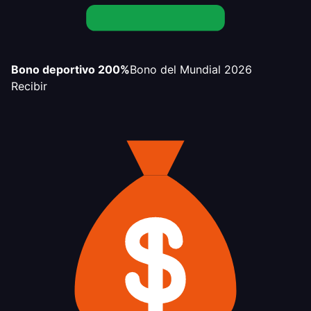
Bono deportivo 200%
Bono del Mundial 2026
Recibir