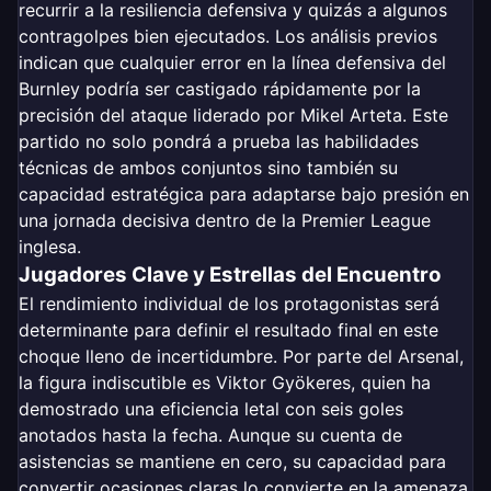
recurrir a la resiliencia defensiva y quizás a algunos
contragolpes bien ejecutados. Los análisis previos
indican que cualquier error en la línea defensiva del
Burnley podría ser castigado rápidamente por la
precisión del ataque liderado por Mikel Arteta. Este
partido no solo pondrá a prueba las habilidades
técnicas de ambos conjuntos sino también su
capacidad estratégica para adaptarse bajo presión en
una jornada decisiva dentro de la Premier League
inglesa.
Jugadores Clave y Estrellas del Encuentro
El rendimiento individual de los protagonistas será
determinante para definir el resultado final en este
choque lleno de incertidumbre. Por parte del Arsenal,
la figura indiscutible es Viktor Gyökeres, quien ha
demostrado una eficiencia letal con seis goles
anotados hasta la fecha. Aunque su cuenta de
asistencias se mantiene en cero, su capacidad para
convertir ocasiones claras lo convierte en la amenaza