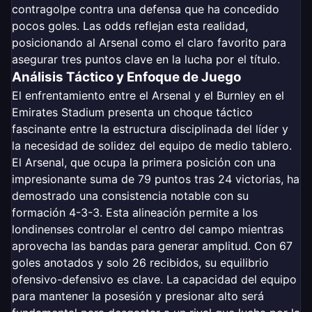
contragolpe contra una defensa que ha concedido
pocos goles. Las odds reflejan esta realidad,
posicionando al Arsenal como el claro favorito para
asegurar tres puntos clave en la lucha por el título.
Análisis Táctico y Enfoque de Juego
El enfrentamiento entre el Arsenal y el Burnley en el
Emirates Stadium presenta un choque táctico
fascinante entre la estructura disciplinada del líder y
la necesidad de solidez del equipo de medio tablero.
El Arsenal, que ocupa la primera posición con una
impresionante suma de 79 puntos tras 24 victorias, ha
demostrado una consistencia notable con su
formación 4-3-3. Esta alineación permite a los
londinenses controlar el centro del campo mientras
aprovecha las bandas para generar amplitud. Con 67
goles anotados y solo 26 recibidos, su equilibrio
ofensivo-defensivo es clave. La capacidad del equipo
para mantener la posesión y presionar alto será