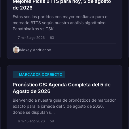
Mejores Picks BTTS para hoy, 5 de agosto
de 2026
Estos son los partidos con mayor confianza para el
mercado BTTS según nuestro análisis algorítmico.
Panathinaikos vs CSK...
7 min
5 ago 2026
63
Alexey Andrianov
MARCADOR CORRECTO
Pronóstico CS: Agenda Completa del 5 de
Agosto de 2026
Bienvenido a nuestra guía de pronósticos de marcador
exacto para la jornada del 5 de agosto de 2026,
donde se disputan u...
6 min
5 ago 2026
59