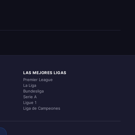
LAS MEJORES LIGAS
Premier League
La Liga
Bundesliga
Serie A
Ligue 1
Liga de Campeones