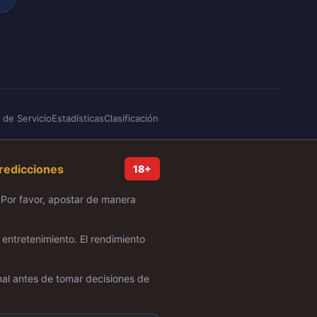
 de Servicio
Estadísticas
Clasificación
redicciones
18+
 Por favor, apostar de manera
 entretenimiento. El rendimiento
nal antes de tomar decisiones de