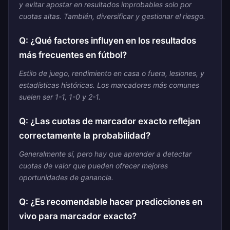
y evitar apostar en resultados improbables solo por
cuotas altas. También, diversificar y gestionar el riesgo.
Q: ¿Qué factores influyen en los resultados
más frecuentes en fútbol?
Estilo de juego, rendimiento en casa o fuera, lesiones, y
estadísticas históricas. Los marcadores más comunes
suelen ser 1-1, 1-0 y 2-1.
Q: ¿Las cuotas de marcador exacto reflejan
correctamente la probabilidad?
Generalmente sí, pero hay que aprender a detectar
cuotas de valor que pueden ofrecer mejores
oportunidades de ganancia.
Q: ¿Es recomendable hacer predicciones en
vivo para marcador exacto?