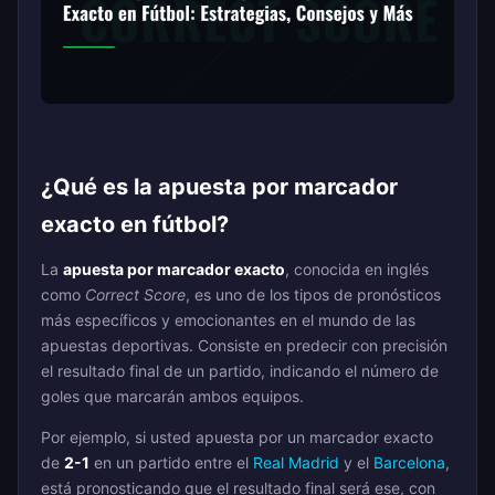
¿Qué es la apuesta por marcador
exacto en fútbol?
La
apuesta por marcador exacto
, conocida en inglés
como
Correct Score
, es uno de los tipos de pronósticos
más específicos y emocionantes en el mundo de las
apuestas deportivas. Consiste en predecir con precisión
el resultado final de un partido, indicando el número de
goles que marcarán ambos equipos.
Por ejemplo, si usted apuesta por un marcador exacto
de
2-1
en un partido entre el
Real Madrid
y el
Barcelona
,
está pronosticando que el resultado final será ese, con