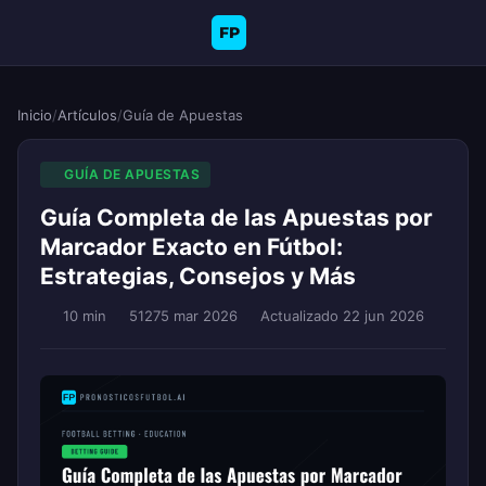
FP
Inicio
/
Artículos
/
Guía de Apuestas
GUÍA DE APUESTAS
Guía Completa de las Apuestas por
Marcador Exacto en Fútbol:
Estrategias, Consejos y Más
10 min
5127
5 mar 2026
Actualizado 22 jun 2026