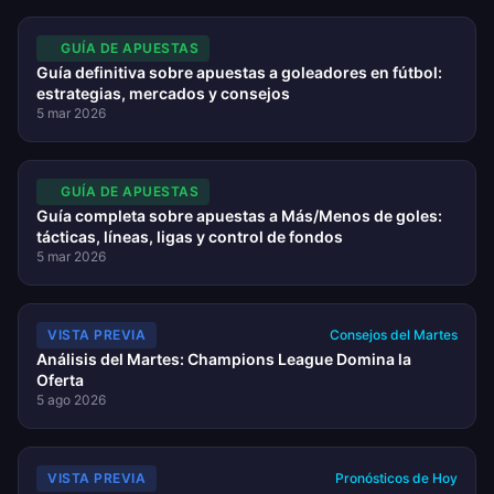
GUÍA DE APUESTAS
Guía definitiva sobre apuestas a goleadores en fútbol:
estrategias, mercados y consejos
5 mar 2026
GUÍA DE APUESTAS
Guía completa sobre apuestas a Más/Menos de goles:
tácticas, líneas, ligas y control de fondos
5 mar 2026
VISTA PREVIA
Consejos del Martes
Análisis del Martes: Champions League Domina la
Oferta
5 ago 2026
VISTA PREVIA
Pronósticos de Hoy