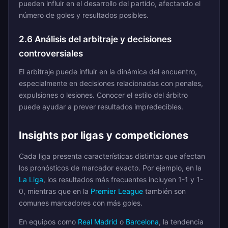
pueden influir en el desarrollo del partido, afectando el
número de goles y resultados posibles.
2.6 Análisis del arbitraje y decisiones
controversiales
El arbitraje puede influir en la dinámica del encuentro,
especialmente en decisiones relacionadas con penales,
expulsiones o lesiones. Conocer el estilo del árbitro
puede ayudar a prever resultados impredecibles.
Insights por ligas y competiciones
Cada liga presenta características distintas que afectan
los pronósticos de marcador exacto. Por ejemplo, en la
La Liga
, los resultados más frecuentes incluyen 1-1 y 1-
0, mientras que en la
Premier League
también son
comunes marcadores con más goles.
En equipos como
Real Madrid
o
Barcelona
, la tendencia