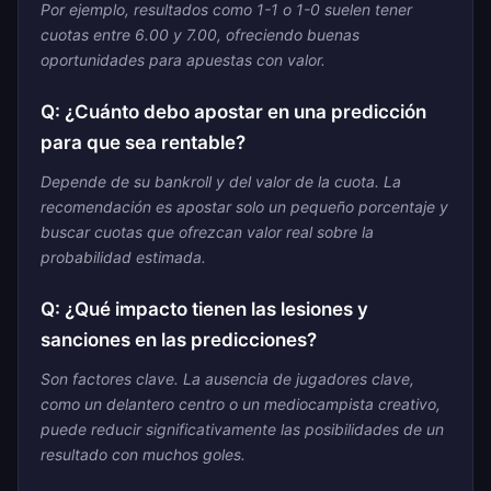
Por ejemplo, resultados como 1-1 o 1-0 suelen tener
cuotas entre 6.00 y 7.00, ofreciendo buenas
oportunidades para apuestas con valor.
Q: ¿Cuánto debo apostar en una predicción
para que sea rentable?
Depende de su bankroll y del valor de la cuota. La
recomendación es apostar solo un pequeño porcentaje y
buscar cuotas que ofrezcan valor real sobre la
probabilidad estimada.
Q: ¿Qué impacto tienen las lesiones y
sanciones en las predicciones?
Son factores clave. La ausencia de jugadores clave,
como un delantero centro o un mediocampista creativo,
puede reducir significativamente las posibilidades de un
resultado con muchos goles.