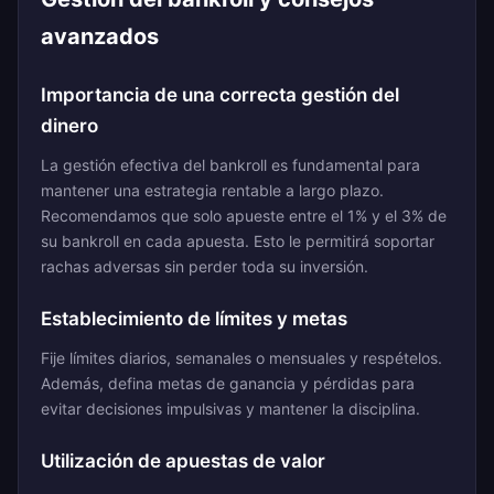
avanzados
Importancia de una correcta gestión del
dinero
La gestión efectiva del bankroll es fundamental para
mantener una estrategia rentable a largo plazo.
Recomendamos que solo apueste entre el 1% y el 3% de
su bankroll en cada apuesta. Esto le permitirá soportar
rachas adversas sin perder toda su inversión.
Establecimiento de límites y metas
Fije límites diarios, semanales o mensuales y respételos.
Además, defina metas de ganancia y pérdidas para
evitar decisiones impulsivas y mantener la disciplina.
Utilización de apuestas de valor