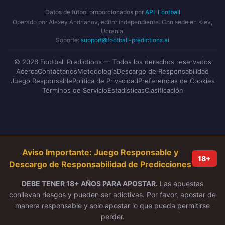
Datos de fútbol proporcionados por
API-Football
Operado por Alexey Andrianov, editor independiente. Con sede en Kiev,
Ucrania.
Soporte:
support@football-predictions.ai
© 2026 Football Predictions — Todos los derechos reservados
Acerca
Contáctanos
Metodología
Descargo de Responsabilidad
Juego Responsable
Política de Privacidad
Preferencias de Cookies
Términos de Servicio
Estadísticas
Clasificación
Aviso Importante: Juego Responsable y
18+
Descargo de Responsabilidad de Predicciones
DEBE TENER 18+ AÑOS PARA APOSTAR.
Las apuestas
conllevan riesgos y pueden ser adictivas. Por favor, apostar de
manera responsable y solo apostar lo que pueda permitirse
perder.