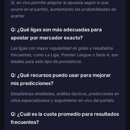
Sí, en vivo permite adaptar la apuesta según lo que
ocurre en el partido, aumentando las probabilidades de
acertar.
Q: ¿Qué ligas son más adecuadas para
apostar por marcador exacto?
Las ligas con mayor regularidad en goles y resultados
frecuentes, como La Liga, Premier League o Serie A, son
ideales para este tipo de pronósticos.
Q: ¿Qué recursos puedo usar para mejorar
mis predicciones?
Estadísticas detalladas, análisis tácticos, predicciones en
sitios especializados y seguimiento en vivo del partido.
Q: ¿Cuál es la cuota promedio para resultados
frecuentes?