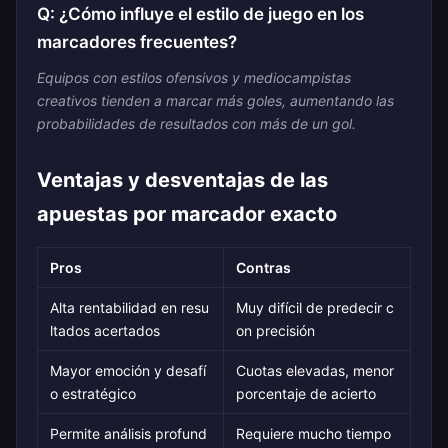
Q: ¿Cómo influye el estilo de juego en los
marcadores frecuentes?
Equipos con estilos ofensivos y mediocampistas
creativos tienden a marcar más goles, aumentando las
probabilidades de resultados con más de un gol.
Ventajas y desventajas de las
apuestas por marcador exacto
Pros
Contras
Alta rentabilidad en resu
Muy difícil de predecir c
ltados acertados
on precisión
Mayor emoción y desafí
Cuotas elevadas, menor
o estratégico
porcentaje de acierto
Permite análisis profund
Requiere mucho tiempo