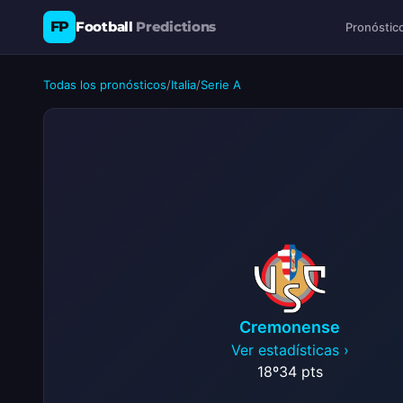
FP
Football
Predictions
Pronóstic
Todas los pronósticos
/
Italia
/
Serie A
Cremonense
Ver estadísticas ›
18º
34 pts