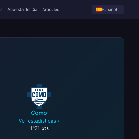
as
Apuesta del Día
Artículos
Español
s
Como
Ver estadísticas ›
4º
71 pts