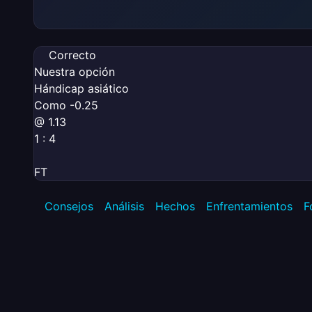
Correcto
Nuestra opción
Hándicap asiático
Como -0.25
@ 1.13
1 : 4
FT
Consejos
Análisis
Hechos
Enfrentamientos
F