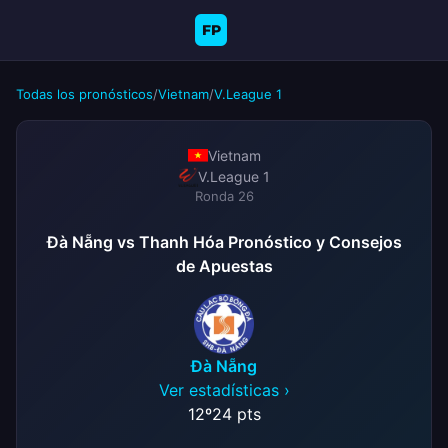
FP
Todas los pronósticos
/
Vietnam
/
V.League 1
Vietnam
V.League 1
Ronda 26
Đà Nẵng vs Thanh Hóa Pronóstico y Consejos
de Apuestas
Đà Nẵng
Ver estadísticas ›
12º
24 pts