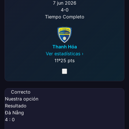
7 jun 2026
4
-
0
Tiempo Completo
Thanh Hóa
Ver estadísticas ›
11º
25 pts
Correcto
Nuestra opción
Resultado
Đà Nẵng
4 : 0