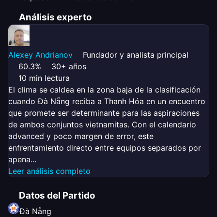
Análisis experto
Alexey Andrianov
Fundador y analista principal
60.3%
30+ años
10 min lectura
El clima se caldea en la zona baja de la clasificación
cuando Đà Nẵng reciba a Thanh Hóa en un encuentro
que promete ser determinante para las aspiraciones
de ambos conjuntos vietnamitas. Con el calendario
advanced y poco margen de error, este
enfrentamiento directo entre equipos separados por
apena...
Leer análisis completo
Datos del Partido
Đà Nẵng