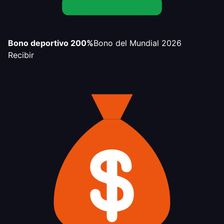
Bono deportivo 200%
Bono del Mundial 2026
Recibir