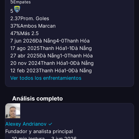
5
Empates
5
2.37
Prom. Goles
37%
Ambos Marcan
47%
Más 2.5
7 jun 2026
Đà Nẵng
4-0
Thanh Hóa
17 ago 2025
Thanh Hóa
1-1
Đà Nẵng
27 abr 2025
Đà Nẵng
1-0
Thanh Hóa
20 nov 2024
Thanh Hóa
1-0
Đà Nẵng
12 feb 2023
Thanh Hóa
1-0
Đà Nẵng
Ver todos los enfrentamientos
Análisis completo
Alexey Andrianov
✓
Fundador y analista principal
10 min lectura
3 jun 2026