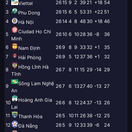
2
26
15
9
2
39
21
+18
54
Viettel
3
26
15
6
5
53
31
+22
51
Phu Dong
4
26
14
4
8
48
30
+18
46
Hà Nội
Ciudad Ho Chi
5
26
10
6
10
28
36
-8
36
Minh
6
26
9
8
9
33
32
+1
35
Nam Định
7
26
9
5
12
37
36
+1
32
Hải Phòng
Hồng Lĩnh Hà
8
26
7
8
11
15
29
-14
29
Tĩnh
Sông Lam Nghệ
9
26
7
6
13
27
40
-13
27
An
Hoàng Anh Gia
10
26
6
8
12
24
37
-13
26
Lai
11
26
5
10
11
26
38
-12
25
Thanh Hóa
12
26
5
9
12
33
39
-6
24
Đà Nẵng