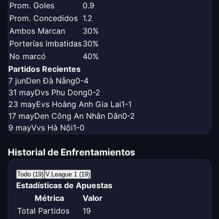
Prom. Goles
0.9
Prom. Concedidos
1.2
Ambos Marcan
30%
Porterías imbatidas
30%
No marcó
40%
Partidos Recientes
7 jun
D
en Đà Nẵng
0-4
31 may
D
vs Phu Dong
0-2
23 may
E
vs Hoàng Anh Gia Lai
1-1
17 may
D
en Công An Nhân Dân
0-2
9 may
V
vs Hà Nội
1-0
Historial de Enfrentamientos
Todo (19)
V.League 1 (19)
Estadísticas de Apuestas
Métrica
Valor
Total Partidos
19