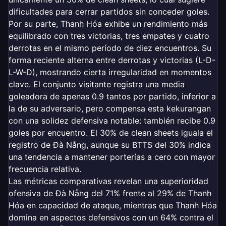
dificultades para cerrar partidos sin conceder goles.
Por su parte, Thanh Hóa exhibe un rendimiento más
equilibrado con tres victorias, tres empates y cuatro
derrotas en el mismo período de diez encuentros. Su
forma reciente alterna entre derrotas y victorias (L-D-
L-W-D), mostrando cierta irregularidad en momentos
clave. El conjunto visitante registra una media
goleadora de apenas 0.9 tantos por partido, inferior a
la de su adversario, pero compensa esta kekurangan
con una solidez defensiva notable: también recibe 0.9
goles por encuentro. El 30% de clean sheets iguala el
registro de Đà Nẵng, aunque su BTTS del 30% indica
una tendencia a mantener porterías a cero con mayor
frecuencia relativa.
Las métricas comparativas revelan una superioridad
ofensiva de Đà Nẵng del 71% frente al 29% de Thanh
Hóa en capacidad de ataque, mientras que Thanh Hóa
domina en aspectos defensivos con un 64% contra el