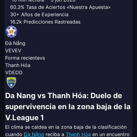
60.3% Tasa de Aciertos «Nuestra Apuesta»
30+ Años de Experiencia
16.2k Predicciones Rastreadas
Đà Nẵng
V
E
V
E
V
Forma reciente
vs
Thanh Hóa
V
D
E
D
D
Da Nang vs Thanh Hóa: Duelo de
supervivencia en la zona baja de la
V.League 1
El clima se caldea en la zona baja de la clasificación
cuando
Đà Nẵng
reciba a
Thanh Hóa
en un encuentro