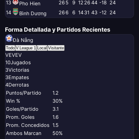
13
26
5
9
12
26
44
-18
24
Pho Hien
14
26
6
6
14
31
43
-12
24
Bình Dương
Forma Detallada y Partidos Recientes
Đà Nẵng
Todo
V.League 1
Local
Visitante
V
E
V
E
V
10
Jugados
3
Victorias
3
Empates
4
Derrotas
Puntos/Partido
1.2
Win %
30%
Goles/Partido
3.1
Prom. Goles
1.6
Prom. Concedidos
1.5
Ambos Marcan
50%