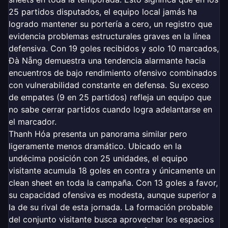
25 partidos disputados, el equipo local jamás ha
logrado mantener su portería a cero, un registro que
evidencia problemas estructurales graves en la línea
defensiva. Con 19 goles recibidos y solo 10 marcados,
Đà Nẵng demuestra una tendencia alarmante hacia
encuentros de bajo rendimiento ofensivo combinados
con vulnerabilidad constante en defensa. Su exceso
de empates (9 en 25 partidos) refleja un equipo que
no sabe cerrar partidos cuando logra adelantarse en
el marcador.
Thanh Hóa presenta un panorama similar pero
ligeramente menos dramático. Ubicado en la
undécima posición con 25 unidades, el equipo
visitante acumula 18 goles en contra y únicamente un
clean sheet en toda la campaña. Con 13 goles a favor,
su capacidad ofensiva es modesta, aunque superior a
la de su rival de esta jornada. La formación probable
del conjunto visitante busca aprovechar los espacios