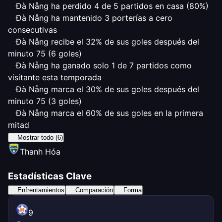
Đà Nẵng ha perdido 4 de 5 partidos en casa (80%)
Đà Nẵng ha mantenido 3 porterías a cero
consecutivas
Đà Nẵng recibe el 32% de sus goles después del
minuto 75 (6 goles)
Đà Nẵng ha ganado solo 1 de 7 partidos como
visitante esta temporada
Đà Nẵng marca el 30% de sus goles después del
minuto 75 (3 goles)
Đà Nẵng marca el 60% de sus goles en la primera
mitad
Mostrar todo (6)
Thanh Hóa
Estadísticas Clave
Enfrentamientos
Comparación
Forma
9