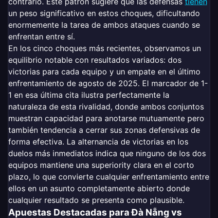
contrario. Este patrón sugiere que las defensas
tienen
un peso significativo en estos choques, dificultando
enormemente la tarea de ambos ataques cuando se
enfrentan entre sí.
En los cinco choques más recientes, observamos un
equilibrio notable con resultados variados: dos
victorias para cada equipo y un empate en el último
enfrentamiento de agosto de 2025. El marcador de 1-
1 en esa última cita ilustra perfectamente la
naturaleza de esta rivalidad, donde ambos conjuntos
muestran capacidad para anotarse mutuamente pero
también tendencia a cerrar sus zonas defensivas de
forma efectiva. La alternancia de victorias en los
duelos más inmediatos indica que ninguno de los dos
equipos mantiene una superiority clara en el corto
plazo, lo que convierte cualquier enfrentamiento entre
ellos en un asunto completamente abierto donde
cualquier resultado se presenta como plausible.
Apuestas Destacadas para Đà Nẵng vs