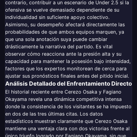
contrario, contribuir a un escenario de Under 2.5 si la
ofensiva se vuelve demasiado dependiente de su
individualidad sin suficiente apoyo colectivo.
Asimismo, su desempeño afectará directamente las
probabilidades de que ambos equipos marquen, ya
que una sola anotación suya puede cambiar
drásticamente la narrativa del partido. Es vital
observar cómo reacciona ante la presión alta y su
capacidad para mantener la posesión bajo intensidad,
factores que los expertos monitorean de cerca para
ajustar sus pronósticos finales antes del pitido inicial.
Análisis Detallado del Enfrentamiento Directo
El historial reciente entre Cerezo Osaka y Fagiano
Okayama revela una dinámica competitiva intensa
donde la consistencia de los visitantes se ha impuesto
en dos de las tres últimas citas. Los datos
estadísticos muestran claramente que Cerezo Osaka
mantiene una ventaja clara con dos victorias frente al
único triunfo logrado por Fagiano Okayama, sin que