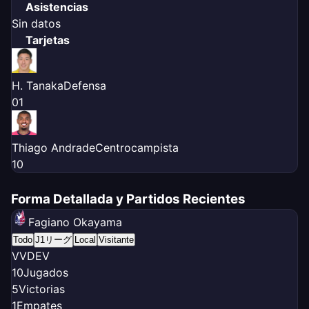
Asistencias
Sin datos
Tarjetas
H. Tanaka
Defensa
0
1
Thiago Andrade
Centrocampista
1
0
Forma Detallada y Partidos Recientes
Fagiano Okayama
Todo
J1リーグ
Local
Visitante
V
V
D
E
V
10
Jugados
5
Victorias
1
Empates