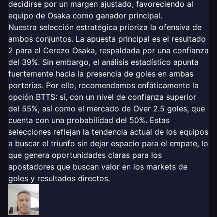
decidirse por un margen ajustado, favoreciendo al
equipo de Osaka como ganador principal.
Nuestra selección estratégica prioriza la ofensiva de
ambos conjuntos. La apuesta principal es el resultado
2 para el Cerezo Osaka, respaldada por una confianza
del 39%. Sin embargo, el análisis estadístico apunta
fuertemente hacia la presencia de goles en ambas
porterías. Por ello, recomendamos enfáticamente la
opción BTTS: sí, con un nivel de confianza superior
del 55%, así como el mercado de Over 2.5 goles, que
cuenta con una probabilidad del 50%. Estas
selecciones reflejan la tendencia actual de los equipos
a buscar el triunfo sin dejar espacio para el empate, lo
que genera oportunidades claras para los
apostadores que buscan valor en los markets de
goles y resultados directos.