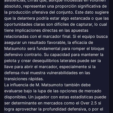
absoluto, representan una proporción significativa de
la producción ofensiva del conjunto. Este dato sugiere
que la delantera podría estar algo estancada o que las
oportunidades claras son difíciles de capturar, lo cual
tiene implicaciones directas en las apuestas
relacionadas con el marcador final. Si el equipo busca
asegurar un resultado favorable, la eficacia de
Matsumoto será fundamental para romper el bloque
defensivo contrario. Su capacidad para mantener la
pelota y crear desequilibrios laterales puede ser la
llave para abrir el marcador, especialmente si la
defensa rival muestra vulnerabilidades en las
transiciones rápidas.
La influencia de M. Matsumoto también debe
evaluarse bajo la lupa de las opciones de mercado
disponibles. Un jugador con estas estadísticas puede
ser determinante en mercados como el Over 2.5 si
logra aprovechar la profundidad defensiva, o por el