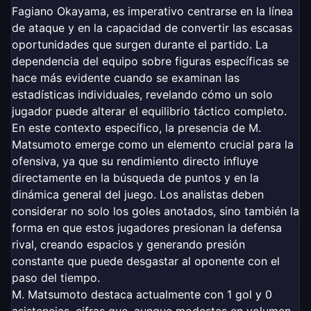
Fagiano Okayama, es imperativo centrarse en la línea
de ataque y en la capacidad de convertir las escasas
oportunidades que surgen durante el partido. La
dependencia del equipo sobre figuras específicas se
hace más evidente cuando se examinan las
estadísticas individuales, revelando cómo un solo
jugador puede alterar el equilibrio táctico completo.
En este contexto específico, la presencia de M.
Matsumoto emerge como un elemento crucial para la
ofensiva, ya que su rendimiento directo influye
directamente en la búsqueda de puntos y en la
dinámica general del juego. Los analistas deben
considerar no solo los goles anotados, sino también la
forma en que estos jugadores presionan la defensa
rival, creando espacios y generando presión
constante que puede desgastar al oponente con el
paso del tiempo.
M. Matsumoto destaca actualmente con 1 gol y 0
asistencias, cifras que, aunque modestas en volumen