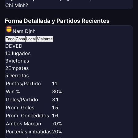
Chi Minh?
Forma Detallada y Partidos Recientes
Nam Định
Todo
Copa
Local
Visitante
D
D
V
E
D
10
Jugados
3
Victorias
2
Empates
5
Derrotas
Puntos/Partido
1.1
Win %
30%
Goles/Partido
3.1
Prom. Goles
1.5
Prom. Concedidos
1.6
Ambos Marcan
70%
Porterías imbatidas
20%