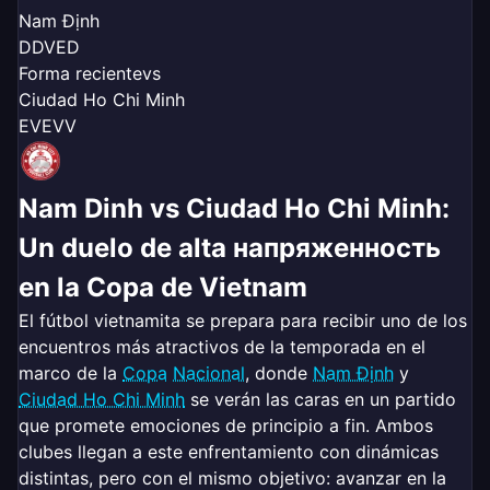
Nam Định
D
D
V
E
D
Forma reciente
vs
Ciudad Ho Chi Minh
E
V
E
V
V
Nam Dinh vs Ciudad Ho Chi Minh:
Un duelo de alta напряженность
en la Copa de Vietnam
El fútbol vietnamita se prepara para recibir uno de los
encuentros más atractivos de la temporada en el
marco de la
Copa
Nacional
, donde
Nam Định
y
Ciudad Ho Chi Minh
se verán las caras en un partido
que promete emociones de principio a fin. Ambos
clubes llegan a este enfrentamiento con dinámicas
distintas, pero con el mismo objetivo: avanzar en la