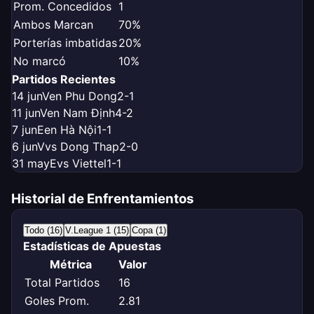
Prom. Concedidos
1
Ambos Marcan
70%
Porterías imbatidas
20%
No marcó
10%
Partidos Recientes
14 jun
V
en Phu Dong
2-1
11 jun
V
en Nam Định
4-2
7 jun
E
en Hà Nội
1-1
6 jun
V
vs Dong Thap
2-0
31 may
E
vs Viettel
1-1
Historial de Enfrentamientos
Todo (16)
V.League 1 (15)
Copa (1)
Estadísticas de Apuestas
Métrica
Valor
Total Partidos
16
Goles Prom.
2.81