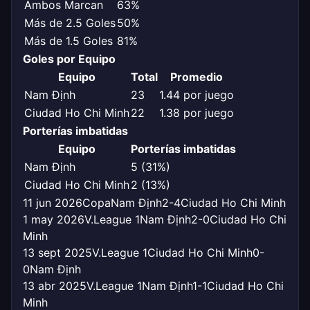
Ambos Marcan
63%
Más de 2.5 Goles
50%
Más de 1.5 Goles
81%
Goles por Equipo
Equipo
Total
Promedio
Nam Định
23
1.44 por juego
Ciudad Ho Chi Minh
22
1.38 por juego
Porterías imbatidas
Equipo
Porterías imbatidas
Nam Định
5 (31%)
Ciudad Ho Chi Minh
2 (13%)
11 jun 2026
Copa
Nam Định
2-4
Ciudad Ho Chi Minh
1 may 2026
V.League 1
Nam Định
2-0
Ciudad Ho Chi
Minh
13 sept 2025
V.League 1
Ciudad Ho Chi Minh
0-
0
Nam Định
13 abr 2025
V.League 1
Nam Định
1-1
Ciudad Ho Chi
Minh