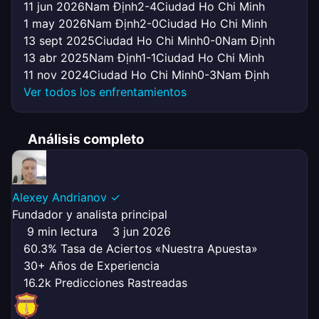
11 jun 2026
Nam Định
2-4
Ciudad Ho Chi Minh
1 may 2026
Nam Định
2-0
Ciudad Ho Chi Minh
13 sept 2025
Ciudad Ho Chi Minh
0-0
Nam Định
13 abr 2025
Nam Định
1-1
Ciudad Ho Chi Minh
11 nov 2024
Ciudad Ho Chi Minh
0-3
Nam Định
Ver todos los enfrentamientos
Análisis completo
Alexey Andrianov
✓
Fundador y analista principal
9 min lectura
3 jun 2026
60.3% Tasa de Aciertos «Nuestra Apuesta»
30+ Años de Experiencia
16.2k Predicciones Rastreadas