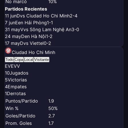
No marcó
10%
Partidos Recientes
11 jun
D
vs Ciudad Ho Chi Minh
2-4
7 jun
E
en Hải Phòng
1-1
31 may
V
vs Sông Lam Nghệ An
3-0
24 may
D
en Hà Nội
1-2
17 may
D
vs Viettel
0-2
Ciudad Ho Chi Minh
Todo
Copa
Local
Visitante
E
V
E
V
V
10
Jugados
5
Victorias
4
Empates
1
Derrotas
Puntos/Partido
1.9
Win %
50%
Goles/Partido
2.7
Prom. Goles
1.7