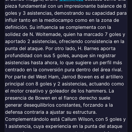
pieza fundamental con un impresionante balance de 8
goles y 3 asistencias, demostrando su capacidad para
influir tanto en la mediocampo como en la zona de
definición. Su influencia se complementa con la
solidez de N. Woltemade, quien ha marcado 7 goles y
aportado 2 asistencias, ofreciendo consistencia en la
punta del ataque. Por otro lado, H. Barnes aporta
profundidad con sus 5 goles, aunque sin registrar
asistencias hasta ahora, lo que sugiere un perfil más
centrado en la conversión pura dentro del área rival.
Por parte del West Ham, Jarrod Bowen es el artillero
principal con 8 goles y 2 asistencias, actuando como
el motor creativo y goleador de los hammers. La
presencia de Bowen en el flanco derecho suele
generar desequilibrios constantes, forzando a la
defensa contraria a ajustar su estructura.
Complementándolo está Callum Wilson, con 5 goles y
1 asistencia, cuya experiencia en la punta del ataque