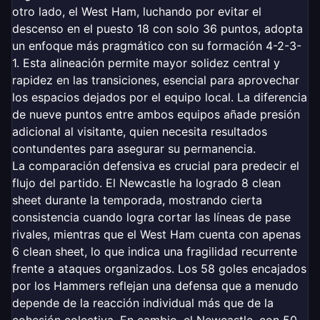
otro lado, el West Ham, luchando por evitar el
descenso en el puesto 18 con solo 36 puntos, adopta
un enfoque más pragmático con su formación 4-2-3-
1. Esta alineación permite mayor solidez central y
rapidez en las transiciones, esencial para aprovechar
los espacios dejados por el equipo local. La diferencia
de nueve puntos entre ambos equipos añade presión
adicional al visitante, quien necesita resultados
contundentes para asegurar su permanencia.
La comparación defensiva es crucial para predecir el
flujo del partido. El Newcastle ha logrado 8 clean
sheet durante la temporada, mostrando cierta
consistencia cuando logra cortar las líneas de pase
rivales, mientras que el West Ham cuenta con apenas
6 clean sheet, lo que indica una fragilidad recurrente
frente a ataques organizados. Los 58 goles encajados
por los Hammers reflejan una defensa que a menudo
depende de la reacción individual más que de la