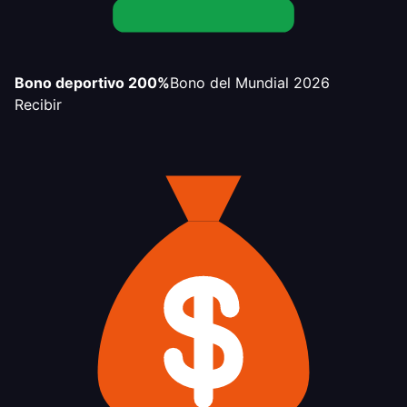
Bono deportivo 200%
Bono del Mundial 2026
Recibir