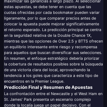
maximizar las ganancias a largo plazo. Al seleccionar
estas apuestas, se debe tener en cuenta que las
cuotas ofrecidas por cada bookmaker pueden variar
ligeramente, por lo que comparar precios antes de
colocar la apuesta puede mejorar significativamente
el retorno esperado. La predicción principal se centra
en la seguridad relativa de la Double Chance 1X,
mientras que las opciones de Over 2.5 y BTTS ofrecen
un equilibrio interesante entre riesgo y recompensa
para aquellos que buscan diversificar sus selecciones.
En resumen, el enfoque estratégico debería priorizar
la cobertura de resultados posibles sobre la búsqueda
de una victoria clara del local, aprovechando la
tendencia a los goles que caracteriza a este tipo de
encuentros en la Premier League.
Predicción Final y Resumen de Apuestas
La confrontación entre el Newcastle y el West Ham en
St. James' Park presenta un escenario complejo
donde la localía juega un papel decisivo. Con el