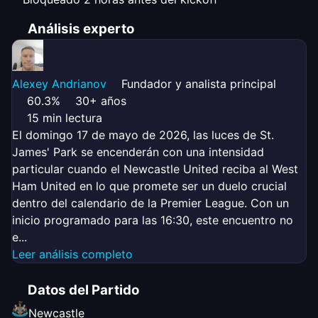
Análisis experto
Alexey Andrianov
Fundador y analista principal
60.3%
30+ años
15 min lectura
El domingo 17 de mayo de 2026, las luces de St.
James' Park se encenderán con una intensidad
particular cuando el Newcastle United reciba al West
Ham United en lo que promete ser un duelo crucial
dentro del calendario de la Premier League. Con un
inicio programado para las 16:30, este encuentro no
e...
Leer análisis completo
Datos del Partido
Newcastle