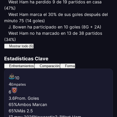
West Ham ha perdido 9 de 19 partidos en casa
(47%)
West Ham marca el 30% de sus goles después del
minuto 75 (14 goles)
J. Bowen ha participado en 10 goles (8G + 2A)
West Ham no ha marcado en 13 de 38 partidos
(34%)
Mostrar todo (6)
Estadísticas Clave
Enfrentamientos
Comparación
Forma
10
4
Empates
6
3.6
Prom. Goles
65%
Ambos Marcan
65%
Más 2.5