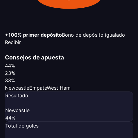
+100% primer depósito
Bono de depósito igualado
Recibir
Consejos de apuesta
44%
23%
33%
Newcastle
Empate
West Ham
Resultado
Newcastle
44%
Total de goles