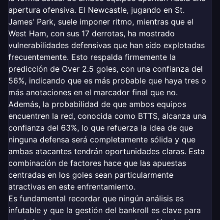
apertura ofensiva. El Newcastle, jugando en St.
James' Park, suele imponer ritmo, mientras que el
West Ham, con sus 17 derrotas, ha mostrado
vulnerabilidades defensivas que han sido explotadas
frecuentemente. Esto respalda firmemente la
predicción de Over 2.5 goles, con una confianza del
56%, indicando que es más probable que haya tres o
más anotaciones en el marcador final que no.
Además, la probabilidad de que ambos equipos
encuentren la red, conocida como BTTS, alcanza una
confianza del 63%, lo que refuerza la idea de que
ninguna defensa será completamente sólida y que
ambas atacantes tendrán oportunidades claras. Esta
combinación de factores hace que las apuestas
centradas en los goles sean particularmente
atractivas en este enfrentamiento.
Es fundamental recordar que ningún análisis es
infutable y que la gestión del bankroll es clave para