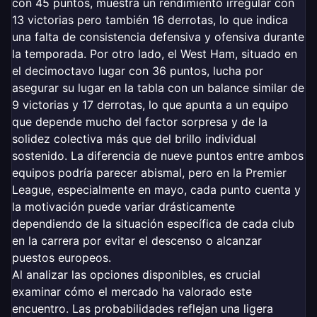
con 45 puntos, muestra un rendimiento irregular con
13 victorias pero también 16 derrotas, lo que indica
una falta de consistencia defensiva y ofensiva durante
la temporada. Por otro lado, el West Ham, situado en
el decimoctavo lugar con 36 puntos, lucha por
asegurar su lugar en la tabla con un balance similar de
9 victorias y 17 derrotas, lo que apunta a un equipo
que depende mucho del factor sorpresa y de la
solidez colectiva más que del brillo individual
sostenido. La diferencia de nueve puntos entre ambos
equipos podría parecer abismal, pero en la Premier
League, especialmente en mayo, cada punto cuenta y
la motivación puede variar drásticamente
dependiendo de la situación específica de cada club
en la carrera por evitar el descenso o alcanzar
puestos europeos.
Al analizar las opciones disponibles, es crucial
examinar cómo el mercado ha valorado este
encuentro. Las probabilidades reflejan una ligera