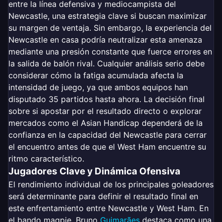
entre la línea defensiva y mediocampista del
Newcastle, una estrategia clave si buscan maximizar
su margen de ventaja. Sin embargo, la experiencia del
Newcastle en casa podría neutralizar esta amenaza
mediante una presión constante que fuerce errores en
la salida de balón rival. Cualquier análisis serio debe
considerar cómo la fatiga acumulada afecta la
intensidad de juego, ya que ambos equipos han
disputado 35 partidos hasta ahora. La decisión final
sobre si apostar por el resultado directo o explorar
mercados como el Asian Handicap dependerá de la
confianza en la capacidad del Newcastle para cerrar
el encuentro antes de que el West Ham encuentre su
ritmo característico.
Jugadores Clave y Dinámica Ofensiva
El rendimiento individual de los principales goleadores
será determinante para definir el resultado final en
este enfrentamiento entre Newcastle y West Ham. En
el bando magpie, Bruno
Guimarães
destaca como una