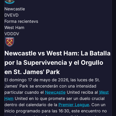
Newcastle
D
V
E
V
D
Forma reciente
vs
West Ham
V
D
D
D
V
Newcastle vs West Ham: La Batalla
por la Supervivencia y el Orgullo
en St. James' Park
El domingo 17 de mayo de 2026, las luces de St.
James' Park se encenderán con una intensidad
particular cuando el
Newcastle
United reciba al
West
Ham
United en lo que promete ser un duelo crucial
dentro del calendario de la
Premier League
. Con un
inicio programado para las 16:30, este encuentro no