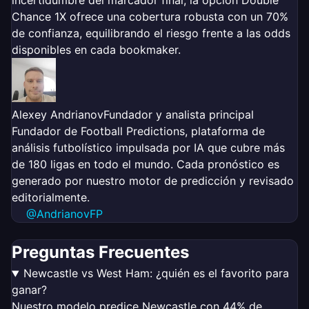
incertidumbre del marcador final, la opción Double
Chance 1X ofrece una cobertura robusta con un 70%
de confianza, equilibrando el riesgo frente a las odds
disponibles en cada bookmaker.
Alexey Andrianov
Fundador y analista principal
Fundador de Football Predictions, plataforma de
análisis futbolístico impulsada por IA que cubre más
de 180 ligas en todo el mundo. Cada pronóstico es
generado por nuestro motor de predicción y revisado
editorialmente.
@AndrianovFP
Preguntas Frecuentes
Newcastle vs West Ham: ¿quién es el favorito para
ganar?
Nuestro modelo predice Newcastle con 44% de