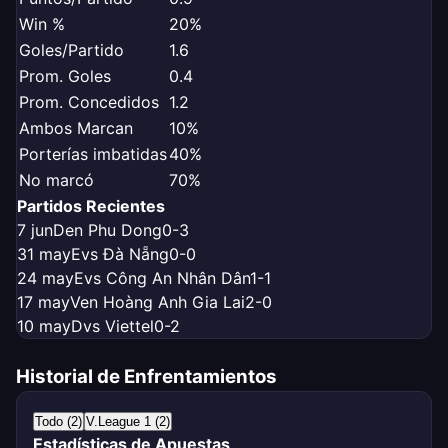
Win %
20%
Goles/Partido
1.6
Prom. Goles
0.4
Prom. Concedidos
1.2
Ambos Marcan
10%
Porterías imbatidas
40%
No marcó
70%
Partidos Recientes
7 jun
D
en Phu Dong
0-3
31 may
E
vs Đà Nẵng
0-0
24 may
E
vs Công An Nhân Dân
1-1
17 may
V
en Hoàng Anh Gia Lai
2-0
10 may
D
vs Viettel
0-2
Historial de Enfrentamientos
Todo (2)
V.League 1 (2)
Estadísticas de Apuestas