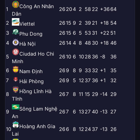
Công An Nhân
1
26
20
4
2
58
22
+36
64
Dân
2
26
15
9
2
39
21
+18
54
Viettel
3
26
15
6
5
53
31
+22
51
Phu Dong
4
26
14
4
8
48
30
+18
46
Hà Nội
Ciudad Ho Chi
5
26
10
6
10
28
36
-8
36
Minh
6
26
9
8
9
33
32
+1
35
Nam Định
7
26
9
5
12
37
36
+1
32
Hải Phòng
Hồng Lĩnh Hà
8
26
7
8
11
15
29
-14
29
Tĩnh
Sông Lam Nghệ
9
26
7
6
13
27
40
-13
27
An
Hoàng Anh Gia
10
26
6
8
12
24
37
-13
26
Lai