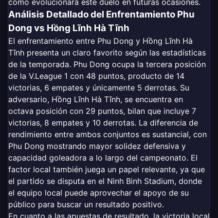
cómo evolucionará este duelo en futuras ocasiones.
Análisis Detallado del Enfrentamiento Phu
Dong vs Hồng Lĩnh Hà Tĩnh
El enfrentamiento entre Phu Dong y Hồng Lĩnh Hà
Tĩnh presenta un claro favorito según las estadísticas
de la temporada. Phu Dong ocupa la tercera posición
de la V.League 1 con 48 puntos, producto de 14
victorias, 6 empates y únicamente 5 derrotas. Su
adversario, Hồng Lĩnh Hà Tĩnh, se encuentra en
octava posición con 29 puntos, bilan que incluye 7
victorias, 8 empates y 10 derrotas. La diferencia de
rendimiento entre ambos conjuntos es sustancial, con
Phu Dong mostrando mayor solidez defensiva y
capacidad goleadora a lo largo del campeonato. El
factor local también juega un papel relevante, ya que
el partido se disputa en el Ninh Binh Stadium, donde
el equipo local puede aprovechar el apoyo de su
público para buscar un resultado positivo.
En cuanto a las apuestas de resultado, la victoria local