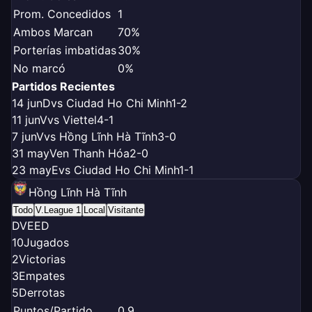
Prom. Concedidos
1
Ambos Marcan
70%
Porterías imbatidas
30%
No marcó
0%
Partidos Recientes
14 jun
D
vs Ciudad Ho Chi Minh
1-2
11 jun
V
vs Viettel
4-1
7 jun
V
vs Hồng Lĩnh Hà Tĩnh
3-0
31 may
V
en Thanh Hóa
2-0
23 may
E
vs Ciudad Ho Chi Minh
1-1
Hồng Lĩnh Hà Tĩnh
Todo
V.League 1
Local
Visitante
D
V
E
E
D
10
Jugados
2
Victorias
3
Empates
5
Derrotas
Puntos/Partido
0.9