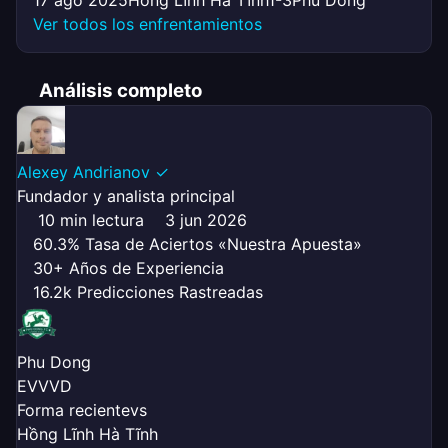
17 ago 2025
Hồng Lĩnh Hà Tĩnh
1-3
Phu Dong
Ver todos los enfrentamientos
Análisis completo
Alexey Andrianov
✓
Fundador y analista principal
10 min lectura
3 jun 2026
60.3% Tasa de Aciertos «Nuestra Apuesta»
30+ Años de Experiencia
16.2k Predicciones Rastreadas
Phu Dong
E
V
V
V
D
Forma reciente
vs
Hồng Lĩnh Hà Tĩnh