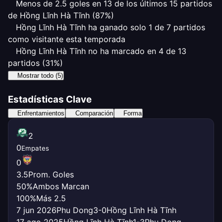
Menos de 2.5 goles en 13 de los últimos 15 partidos
de Hồng Lĩnh Hà Tĩnh (87%)
Hồng Lĩnh Hà Tĩnh ha ganado solo 1 de 7 partidos
como visitante esta temporada
Hồng Lĩnh Hà Tĩnh no ha marcado en 4 de 13
partidos (31%)
Mostrar todo (5)
Estadísticas Clave
Enfrentamientos
Comparación
Forma
2
0
Empates
0
3.5
Prom. Goles
50%
Ambos Marcan
100%
Más 2.5
7 jun 2026
Phu Dong
3-0
Hồng Lĩnh Hà Tĩnh