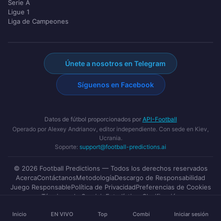
Serie A
Ligue 1
Liga de Campeones
Únete a nosotros en Telegram
Síguenos en Facebook
Datos de fútbol proporcionados por
API-Football
Operado por Alexey Andrianov, editor independiente. Con sede en Kiev,
Ucrania.
Soporte:
support@football-predictions.ai
© 2026 Football Predictions — Todos los derechos reservados
Acerca
Contáctanos
Metodología
Descargo de Responsabilidad
Juego Responsable
Política de Privacidad
Preferencias de Cookies
Términos de Servicio
Estadísticas
Clasificación
Inicio
EN VIVO
Top
Combi
Iniciar sesión