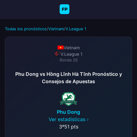
FP
Todas los pronósticos
/
Vietnam
/
V.League 1
Vietnam
V.League 1
Ronda 26
Phu Dong vs Hồng Lĩnh Hà Tĩnh Pronóstico y
Consejos de Apuestas
Phu Dong
Ver estadísticas ›
3º
51 pts