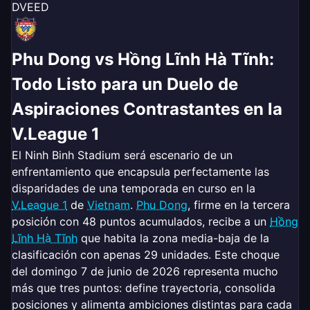
D
V
E
E
D
Phu Dong vs Hồng Lĩnh Hà Tĩnh:
Todo Listo para un Duelo de
Aspiraciones Contrastantes en la
V.League 1
El Ninh Binh Stadium será escenario de un
enfrentamiento que encapsula perfectamente las
disparidades de una temporada en curso en la
V.League 1
de
Vietnam
.
Phu Dong
, firme en la tercera
posición con 48 puntos acumulados, recibe a un
Hồng
Lĩnh Hà Tĩnh
que habita la zona media-baja de la
clasificación con apenas 29 unidades. Este choque
del domingo 7 de junio de 2026 representa mucho
más que tres puntos: define trayectoria, consolida
posiciones y alimenta ambiciones distintas para cada