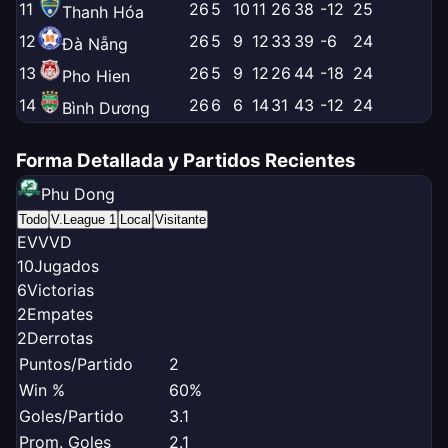
11
26
5
10
11
26
38
-12
25
Thanh Hóa
12
26
5
9
12
33
39
-6
24
Đà Nẵng
13
26
5
9
12
26
44
-18
24
Pho Hien
14
26
6
6
14
31
43
-12
24
Bình Dương
Forma Detallada y Partidos Recientes
Phu Dong
Todo
V.League 1
Local
Visitante
E
V
V
V
D
10
Jugados
6
Victorias
2
Empates
2
Derrotas
Puntos/Partido
2
Win %
60%
Goles/Partido
3.1
Prom. Goles
2.1