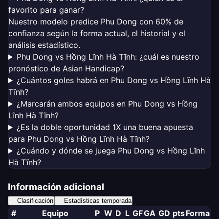
favorito para ganar?
Nuestro modelo predice Phu Dong con 60% de
confianza según la forma actual, el historial y el
análisis estadístico.
Phu Dong vs Hồng Lĩnh Hà Tĩnh: ¿cuál es nuestro
pronóstico de Asian Handicap?
¿Cuántos goles habrá en Phu Dong vs Hồng Lĩnh Hà
Tĩnh?
¿Marcarán ambos equipos en Phu Dong vs Hồng
Lĩnh Hà Tĩnh?
¿Es la doble oportunidad 1X una buena apuesta
para Phu Dong vs Hồng Lĩnh Hà Tĩnh?
¿Cuándo y dónde se juega Phu Dong vs Hồng Lĩnh
Hà Tĩnh?
Información adicional
Clasificación
Estadísticas temporada
#
Equipo
P
W
D
L
GF
GA
GD
pts
Forma