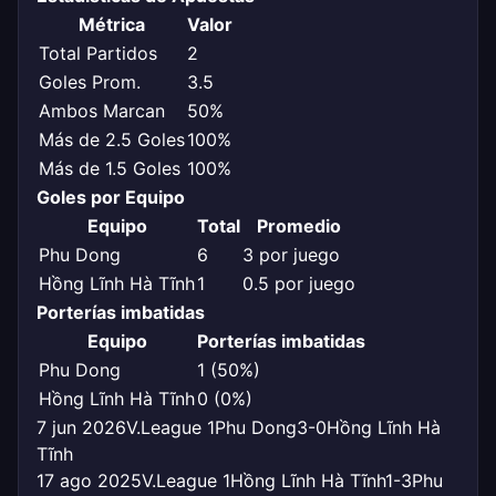
Métrica
Valor
Total Partidos
2
Goles Prom.
3.5
Ambos Marcan
50%
Más de 2.5 Goles
100%
Más de 1.5 Goles
100%
Goles por Equipo
Equipo
Total
Promedio
Phu Dong
6
3 por juego
Hồng Lĩnh Hà Tĩnh
1
0.5 por juego
Porterías imbatidas
Equipo
Porterías imbatidas
Phu Dong
1 (50%)
Hồng Lĩnh Hà Tĩnh
0 (0%)
7 jun 2026
V.League 1
Phu Dong
3-0
Hồng Lĩnh Hà
Tĩnh
17 ago 2025
V.League 1
Hồng Lĩnh Hà Tĩnh
1-3
Phu