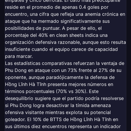
empates y cinco derrotas. El dato más preocupante
reside en el promedio de apenas 0.4 goles por
encuentro, una cifra que refleja una anemia crónica en
ataque que ha mermado significativamente sus
posibilidades de puntuar. A pesar de ello, el
porcentaje del 40% en clean sheets indica una
organización defensiva razonable, aunque esto resulta
insuficiente cuando el equipo carece de capacidad
para marcar.
Las estadísticas comparativas refuerzan la ventaja de
Phu Dong en ataque con un 73% frente al 27% de su
oponente, aunque paradójicamente la defensa de
Hồng Lĩnh Hà Tĩnh presenta mejores números en
términos porcentuales (70% vs 30%). Este
desequilibrio sugiere que el partido podría resolverse
si Phu Dong logra desactivar la tímida amenaza
ofensiva visitante mientras explota su potencial
goleador. El 10% de BTTS de Hồng Lĩnh Hà Tĩnh en
sus últimos diez encuentros representa un indicador