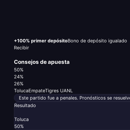
+100% primer depósito
Bono de depósito igualado
Recibir
Consejos de apuesta
50%
24%
26%
Toluca
Empate
Tigres UANL
Este partido fue a penales. Pronósticos se resuelv
Resultado
Toluca
50%