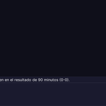
en en el resultado de 90 minutos (0-0).