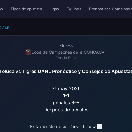
Pronósticos Combinad
os
Tipos de apuesta
Ligas
Equipos
CACAF
Mundo
Copa de Campeones de la CONCACAF
Ronda Final
Toluca vs Tigres UANL Pronóstico y Consejos de Apuesta
31 may 2026
1
-
1
penales 6–5
Después de penales
Estadio Nemesio Diez
, Toluca