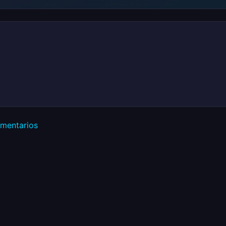
mentarios