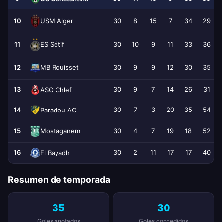
USM Alger
10
30
8
15
7
34
29
11
30
10
9
11
33
36
ES Sétif
12
30
9
9
12
30
35
MB Rouisset
13
30
9
7
14
26
31
ASO Chlef
14
30
7
3
20
35
54
Paradou AC
15
30
4
7
19
18
52
Mostaganem
16
30
2
11
17
17
40
El Bayadh
Resumen de temporada
35
30
Goles anotados
Goles concedidos