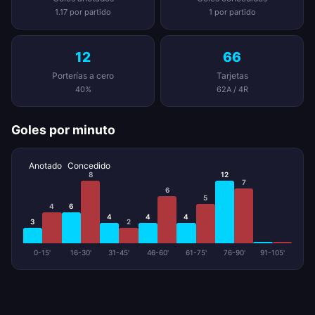
1.17 por partido
1 por partido
12
66
Porterías a cero
Tarjetas
40%
62A / 4R
Goles por minuto
Anotado
Concedido
8
12
7
6
5
4
6
4
4
4
3
2
0-15'
16-30'
31-45'
46-60'
61-75'
76-90'
91-105'