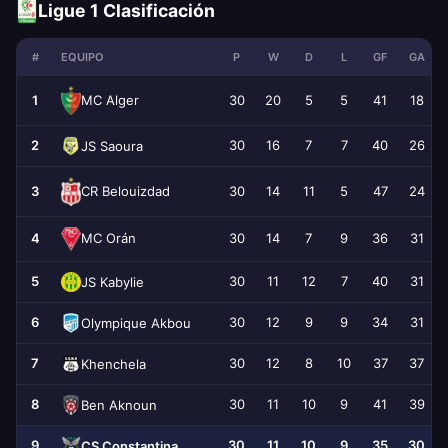
Ligue 1 Clasificación
#
EQUIPO
P
W
D
L
GF
GA
1
30
20
5
5
41
18
MC Alger
2
30
16
7
7
40
26
JS Saoura
3
30
14
11
5
47
24
CR Belouizdad
4
30
14
7
9
36
31
MC Orán
5
30
11
12
7
40
31
JS Kabylie
6
30
12
9
9
34
31
Olympique Akbou
7
30
12
8
10
37
37
Khenchela
8
30
11
10
9
41
39
Ben Aknoun
9
30
11
10
9
35
30
CS Constantina