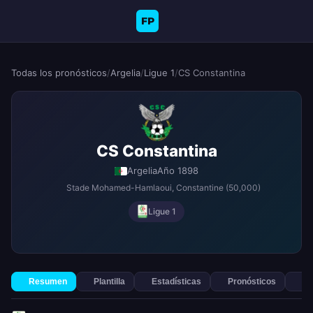
FP
Todas los pronósticos
/
Argelia
/
Ligue 1
/
CS Constantina
CS Constantina
Argelia
Año 1898
Stade Mohamed-Hamlaoui
, Constantine
(50,000)
Ligue 1
Resumen
Plantilla
Estadísticas
Pronósticos
Ap