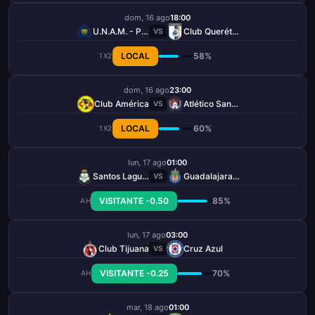
dom, 16 ago
18:00
U.N.A.M. - Pumas
Club Querétaro
VS
LOCAL
58%
1X2
dom, 16 ago
23:00
Club América
Atlético San Luis
VS
LOCAL
60%
1X2
lun, 17 ago
01:00
Santos Laguna
Guadalajara Chivas
VS
VISITANTE -0.50
85%
AH
lun, 17 ago
03:00
Club Tijuana
Cruz Azul
VS
VISITANTE -0.25
70%
AH
mar, 18 ago
01:00