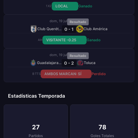
LOCAL
Ganado
1X2
dom, 19 jul
Resultado
0 - 1
Club Querétaro
Club América
VISITANTE -0.25
Ganado
AH
dom, 19 jul
Resultado
0 - 2
Guadalajara Chivas
Toluca
AMBOS MARCAN: SÍ
Perdido
BTTS
Estadísticas Temporada
27
78
Partidos
Goles Totales