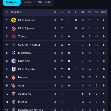
General
Local
Visitante
#
EQUIPO
P
W
D
L
GF
GA
GD
PTS
1
Club América
3
2
1
0
5
1
+4
7
2
Club Tijuana
3
2
1
0
4
1
+3
7
3
Toluca
3
2
0
1
6
3
+3
6
4
U.N.A.M. - Pumas
3
2
0
1
7
5
+2
6
5
Monterrey
3
2
0
1
6
4
+2
6
6
Cruz Azul
3
2
0
1
7
6
+1
6
7
Club Querétaro
3
2
0
1
5
4
+1
6
8
Necaxa
3
2
0
1
5
5
0
6
9
Atlas
3
2
0
1
4
4
0
6
10
Atlante FC
3
1
1
1
5
5
0
4
11
Puebla
3
1
1
1
3
3
0
4
12
Guadalajara Chivas
3
1
1
1
2
3
-1
4