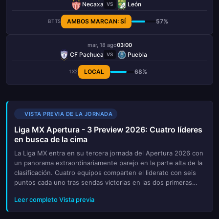
Necaxa
León
VS
AMBOS MARCAN: SÍ
57%
BTTS
mar, 18 ago
03:00
CF Pachuca
Puebla
VS
LOCAL
68%
1X2
VISTA PREVIA DE LA JORNADA
Liga MX Apertura - 3 Preview 2026: Cuatro líderes
en busca de la cima
La Liga MX entra en su tercera jornada del Apertura 2026 con
un panorama extraordinariamente parejo en la parte alta de la
clasificación. Cuatro equipos comparten el liderato con seis
puntos cada uno tras sendas victorias en las dos primeras
fechas: Club Tijuana, Cruz Azul, Atlas y Necaxa marchan...
Leer completo Vista previa