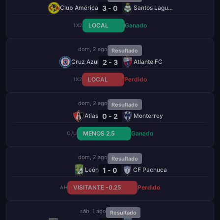
3 - 0
Club América
Santos Laguna
LOCAL
Ganado
1X2
dom, 2 ago
Resultado
2 - 3
Cruz Azul
Atlante FC
LOCAL
Perdido
1X2
dom, 2 ago
Resultado
0 - 2
Atlas
Monterrey
MENOS 2.5
Ganado
O/U
dom, 2 ago
Resultado
1 - 0
León
CF Pachuca
VISITANTE -0.25
Perdido
AH
sáb, 1 ago
Resultado