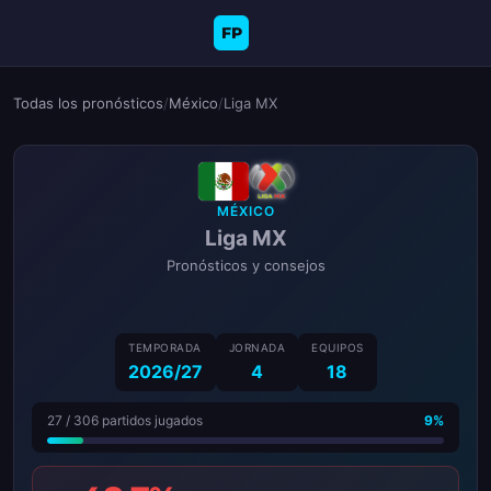
FP
Todas los pronósticos
/
México
/
Liga MX
MÉXICO
Liga MX
Pronósticos y consejos
TEMPORADA
JORNADA
EQUIPOS
2026/27
4
18
27 / 306 partidos jugados
9%