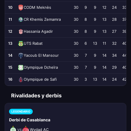
10
30
9
9
12
24
33
CODM Meknès
11
30
8
9
13
28
37
CR Khemis Zemamra
12
30
8
9
13
27
39
Hassania Agadir
13
30
6
13
11
32
40
UTS Rabat
14
30
7
9
14
34
44
Yacoub El Mansour
15
30
7
9
14
29
40
Olympique Dcheïra
16
30
3
13
14
24
42
Olympique de Safi
Rivalidades y derbis
LEGENDARIO
Derbi de Casablanca
Wydad AC
VS