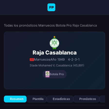
FP
Todas los pronósticos
/
Marruecos
/
Botola Pro
/
Raja Casablanca
Raja Casablanca
Marruecos
Año 1949
4-2-3-1
Stade Mohamed V
, Casablanca
(45,891)
Botola Pro
Resumen
Plantilla
Estadísticas
Pronósticos
Ap