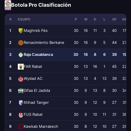
Botola Pro Clasificación
#
EQUIPO
P
W
D
L
GF
GA
1
30
16
11
3
40
17
Maghreb Fès
2
30
16
9
5
44
27
Renacimiento Berkane
3
30
16
8
6
39
19
Raja Casablanca
4
30
13
16
1
45
22
FAR Rabat
5
30
13
4
13
39
33
Wydad AC
6
30
9
13
8
30
34
Difaa El Jadida
7
30
9
12
9
27
31
Ittihad Tanger
8
30
9
10
11
31
36
FUS Rabat
9
30
8
12
10
27
26
Kawkab Marrakech