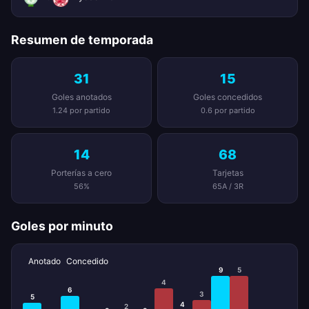
Resumen de temporada
31
15
Goles anotados
Goles concedidos
1.24 por partido
0.6 por partido
14
68
Porterías a cero
Tarjetas
56%
65A / 3R
Goles por minuto
Anotado
Concedido
9
5
4
6
3
5
4
2