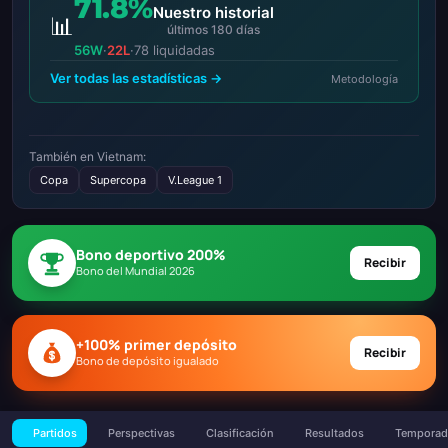
71.8%
Nuestro historial
📊
últimos 180 días
56W
·
22L
·
78 liquidadas
Ver todas las estadísticas →
Metodología
También en Vietnam:
Copa
Supercopa
V.League 1
Bono deportivo 200%
Recibir
Bono del Mundial 2026
+100% primer depósito
Recibir
Bono de depósito igualado
Partidos
Perspectivas
Clasificación
Resultados
Temporad