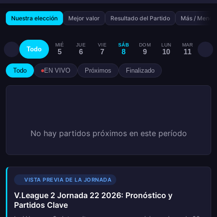
Nuestra elección
Mejor valor
Resultado del Partido
Más / Menos
MIÉ
JUE
VIE
SÁB
DOM
LUN
MAR
MIÉ
Todo
5
6
7
8
9
10
11
12
Todo
EN VIVO
Próximos
Finalizado
No hay partidos próximos en este período
VISTA PREVIA DE LA JORNADA
V.League 2 Jornada 22 2026: Pronóstico y
Partidos Clave