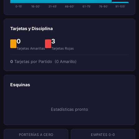
0-15'
16-30'
31-45'
46-60'
61-75'
76-90'
91-105'
Tarjetas y Disciplina
0
3
Tarjetas Amarillas
Tarjetas Rojas
0
Tarjetas por Partido
(0 Amarillo)
Esquinas
Estadísticas pronto
PORTERÍAS A CERO
EMPATES 0-0