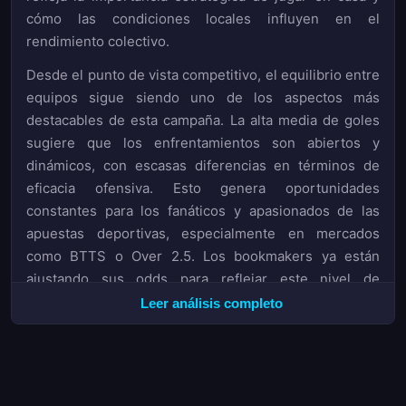
cómo las condiciones locales influyen en el
rendimiento colectivo.
Desde el punto de vista competitivo, el equilibrio entre
equipos sigue siendo uno de los aspectos más
destacables de esta campaña. La alta media de goles
sugiere que los enfrentamientos son abiertos y
dinámicos, con escasas diferencias en términos de
eficacia ofensiva. Esto genera oportunidades
constantes para los fanáticos y apasionados de las
apuestas deportivas, especialmente en mercados
como BTTS o Over 2.5. Los bookmakers ya están
ajustando sus odds para reflejar este nivel de
actividad, lo que indica una competición muy
Leer análisis completo
aperturista y con pocos favoritos claros.
En cuanto al contexto general, el V.League 2 está
demostrando ser un torneo con altos niveles de
expectativa. La cantidad de goles anotados hasta ahora