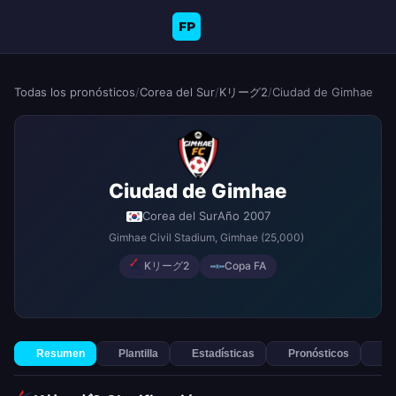
FP
Todas los pronósticos
/
Corea del Sur
/
Kリーグ2
/
Ciudad de Gimhae
Ciudad de Gimhae
Corea del Sur
Año 2007
Gimhae Civil Stadium
, Gimhae
(25,000)
Kリーグ2
Copa FA
Resumen
Plantilla
Estadísticas
Pronósticos
Ap