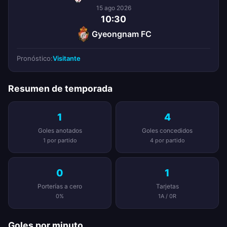
15 ago 2026
10:30
Gyeongnam FC
Pronóstico:
Visitante
Resumen de temporada
1
4
Goles anotados
Goles concedidos
1 por partido
4 por partido
0
1
Porterías a cero
Tarjetas
0%
1A / 0R
Goles por minuto