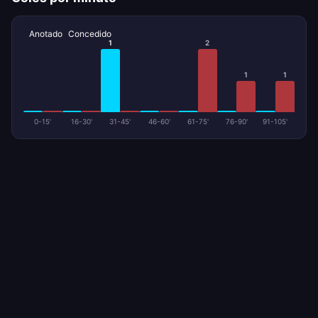
Anotado
Concedido
1
2
1
1
0-15'
16-30'
31-45'
46-60'
61-75'
76-90'
91-105'