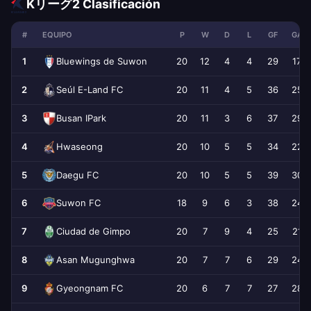
Kリーグ2 Clasificación
#
EQUIPO
P
W
D
L
GF
GA
1
20
12
4
4
29
17
Bluewings de Suwon
2
20
11
4
5
36
25
Seúl E-Land FC
3
20
11
3
6
37
29
Busan IPark
4
20
10
5
5
34
22
Hwaseong
5
20
10
5
5
39
30
Daegu FC
6
18
9
6
3
38
24
Suwon FC
7
20
7
9
4
25
21
Ciudad de Gimpo
8
20
7
7
6
29
24
Asan Mugunghwa
9
20
6
7
7
27
28
Gyeongnam FC