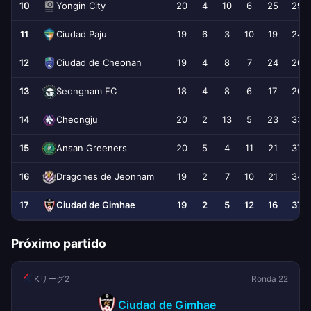
10
20
4
10
6
25
29
Yongin City
11
19
6
3
10
19
24
Ciudad Paju
12
19
4
8
7
24
26
Ciudad de Cheonan
13
18
4
8
6
17
20
Seongnam FC
14
20
2
13
5
23
33
Cheongju
15
20
5
4
11
21
37
Ansan Greeners
16
19
2
7
10
21
34
Dragones de Jeonnam
17
19
2
5
12
16
37
Ciudad de Gimhae
Próximo partido
Kリーグ2
Ronda 22
Ciudad de Gimhae