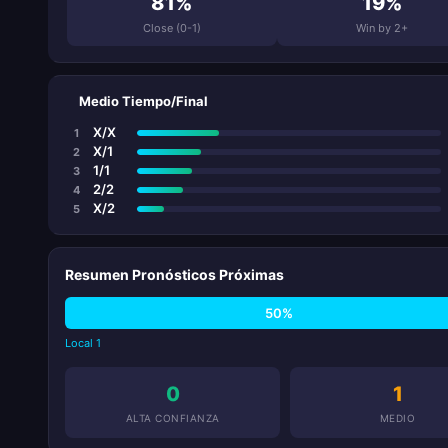
81%
19%
Close (0-1)
Win by 2+
Medio Tiempo/Final
X/X
1
X/1
2
1/1
3
2/2
4
X/2
5
Resumen Pronósticos Próximas
50%
Local 1
0
1
ALTA CONFIANZA
MEDIO