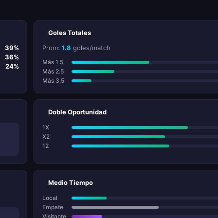
Goles Totales
39%
Prom:
1.8
goles/match
36%
Más 1.5
24%
Más 2.5
Más 3.5
Doble Oportunidad
1X
X2
12
Medio Tiempo
Local
Empate
Visitante