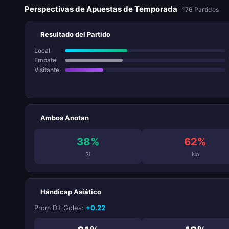
Perspectivas de Apuestas de Temporada
176 Partidos
Resultado del Partido
Local
Empate
Visitante
Ambos Anotan
38%
62%
Sí
No
Hándicap Asiático
Prom Dif Goles:
+0.22