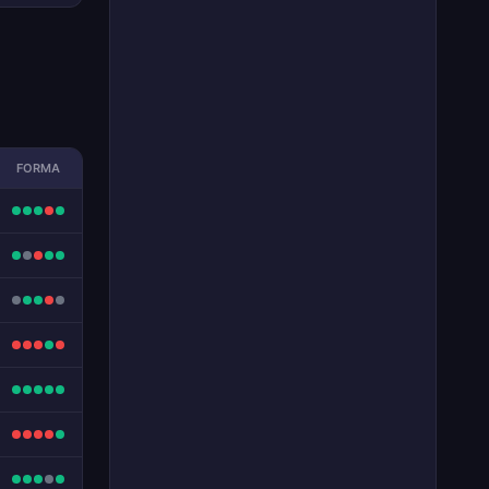
FORMA