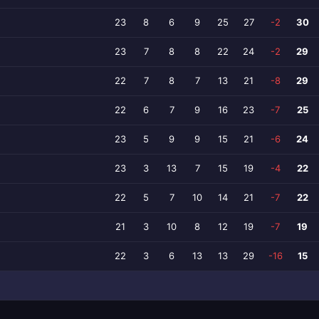
23
8
6
9
25
27
-2
30
23
7
8
8
22
24
-2
29
22
7
8
7
13
21
-8
29
22
6
7
9
16
23
-7
25
23
5
9
9
15
21
-6
24
23
3
13
7
15
19
-4
22
22
5
7
10
14
21
-7
22
21
3
10
8
12
19
-7
19
22
3
6
13
13
29
-16
15