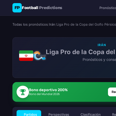
FP
Football
Predictions
Pronóstic
Todas los pronósticos
/
Irán
/
Liga Pro de la Copa del Golfo Pérsic
IRÁN
Liga Pro de la Copa del
Pronósticos y conse
Bono deportivo 200%
Re
Bono del Mundial 2026
Partidos
Perspectivas
Clasificación
Re