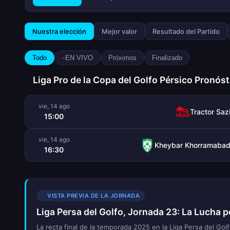
Nuestra elección
Mejor valor
Resultado del Partido
Todo
EN VIVO
Próximos
Finalizado
Liga Pro de la Copa del Golfo Pérsico Pronós
vie, 14 ago
Tractor Saz
15:00
vie, 14 ago
Kheybar Khorramaba
16:30
VISTA PREVIA DE LA JORNADA
Liga Persa del Golfo, Jornada 23: La Lucha p
La recta final de la temporada 2025 en la Liga Persa del Gol