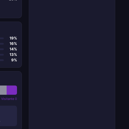
19%
16%
14%
13%
9%
Visitante 0
.