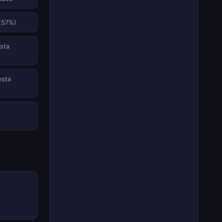
(57%)
sta
esta