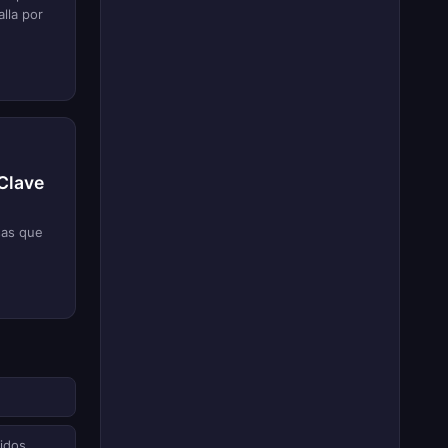
lla por
 Clave
sas que
idos