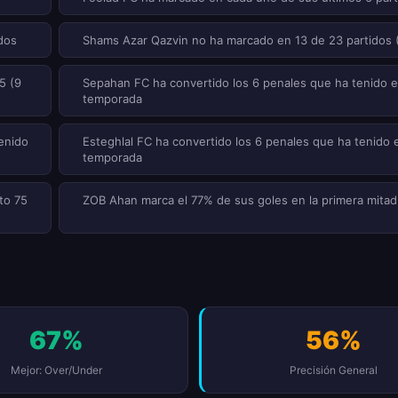
dos
Shams Azar Qazvin no ha marcado en 13 de 23 partidos 
5 (9
Sepahan FC ha convertido los 6 penales que ha tenido e
temporada
enido
Esteghlal FC ha convertido los 6 penales que ha tenido 
temporada
to 75
ZOB Ahan marca el 77% de sus goles en la primera mitad
67%
56%
Mejor: Over/Under
Precisión General