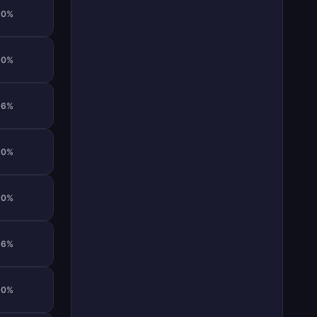
90%
90%
66%
90%
90%
66%
90%