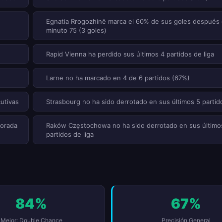
Egnatia Rrogozhinë marca el 60% de sus goles después 
minuto 75 (3 goles)
Rapid Vienna ha perdido sus últimos 4 partidos de liga
Larne no ha marcado en 4 de 6 partidos (67%)
utivas
Strasbourg no ha sido derrotado en sus últimos 5 partido
porada
Raków Częstochowa no ha sido derrotado en sus último
partidos de liga
84%
67%
Mejor: Double Chance
Precisión General