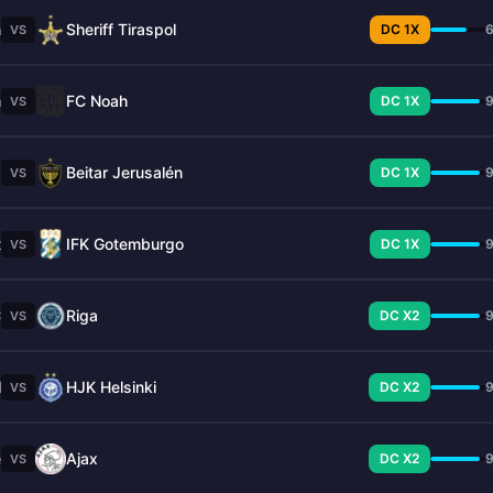
n
Sheriff Tiraspol
DC 1X
VS
n
FC Noah
DC 1X
VS
a
Beitar Jerusalén
DC 1X
VS
t
IFK Gotemburgo
DC 1X
VS
C
Riga
DC X2
VS
l
HJK Helsinki
DC X2
VS
e
Ajax
DC X2
VS