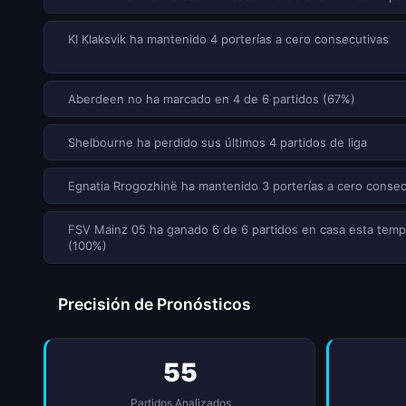
KI Klaksvik ha mantenido 4 porterías a cero consecutivas
Aberdeen no ha marcado en 4 de 6 partidos (67%)
Shelbourne ha perdido sus últimos 4 partidos de liga
Egnatia Rrogozhinë ha mantenido 3 porterías a cero consec
FSV Mainz 05 ha ganado 6 de 6 partidos en casa esta tem
(100%)
Precisión de Pronósticos
55
Partidos Analizados