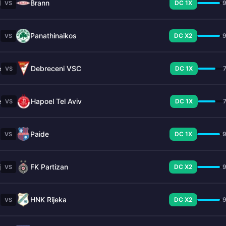
l
Brann
DC 1X
VS
8
Panathinaikos
DC X2
VS
e
Debreceni VSC
DC 1X
VS
e
Hapoel Tel Aviv
DC 1X
VS
a
Paide
DC 1X
VS
j
FK Partizan
DC X2
VS
s
HNK Rijeka
DC X2
VS