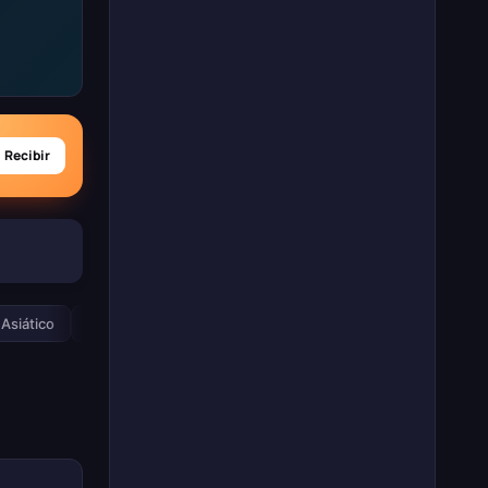
Recibir
Asiático
Medio Tiempo
Medio Tiempo/Final
Marcador Corre