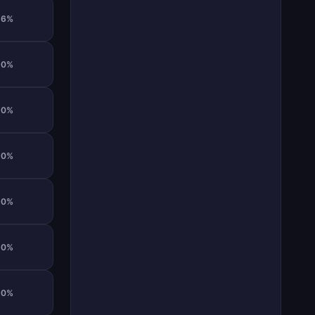
66%
90%
90%
90%
90%
90%
90%